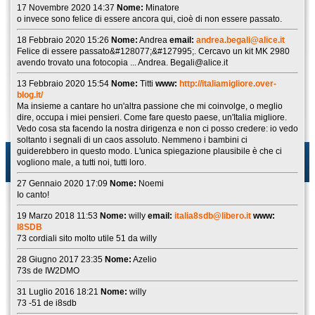
17 Novembre 2020 14:37
Nome:
Minatore
o invece sono felice di essere ancora qui, cioè di non essere passato.
18 Febbraio 2020 15:26
Nome:
Andrea
email:
andrea.begali@alice.it
Felice di essere passato&#128077;&#127995;. Cercavo un kit MK 2980
avendo trovato una fotocopia ... Andrea. Begali@alice.it
13 Febbraio 2020 15:54
Nome:
Titti
www:
http://italiamigliore.over-
blog.it/
Ma insieme a cantare ho un'altra passione che mi coinvolge, o meglio
dire, occupa i miei pensieri. Come fare questo paese, un'Italia migliore.
Vedo cosa sta facendo la nostra dirigenza e non ci posso credere: io vedo
soltanto i segnali di un caos assoluto. Nemmeno i bambini ci
guiderebbero in questo modo. L'unica spiegazione plausibile è che ci
vogliono male, a tutti noi, tutti loro.
27 Gennaio 2020 17:09
Nome:
Noemi
Io canto!
19 Marzo 2018 11:53
Nome:
willy
email:
italia8sdb@libero.it
www:
I8SDB
73 cordiali sito molto utile 51 da willy
28 Giugno 2017 23:35
Nome:
Azelio
73s de IW2DMO
31 Luglio 2016 18:21
Nome:
willy
73 -51 de i8sdb