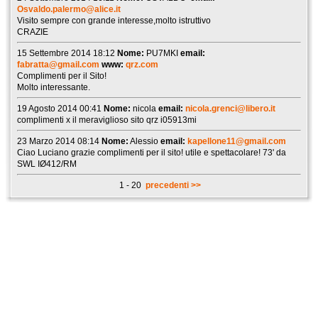
Osvaldo.palermo@alice.it
Visito sempre con grande interesse,molto istruttivo
CRAZIE
15 Settembre 2014 18:12
Nome:
PU7MKI
email:
fabratta@gmail.com
www:
qrz.com
Complimenti per il Sito!
Molto interessante.
19 Agosto 2014 00:41
Nome:
nicola
email:
nicola.grenci@libero.it
complimenti x il meraviglioso sito qrz i05913mi
23 Marzo 2014 08:14
Nome:
Alessio
email:
kapellone11@gmail.com
Ciao Luciano grazie complimenti per il sito! utile e spettacolare! 73' da
SWL IØ412/RM
1 - 20
precedenti >>