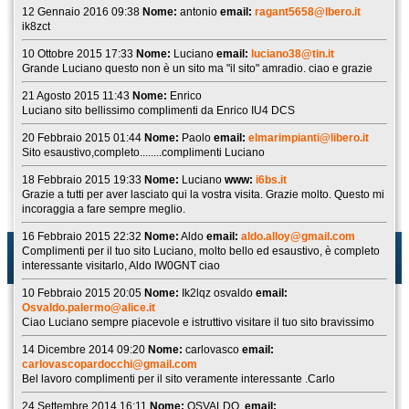
12 Gennaio 2016 09:38
Nome:
antonio
email:
ragant5658@lbero.it
ik8zct
10 Ottobre 2015 17:33
Nome:
Luciano
email:
luciano38@tin.it
Grande Luciano questo non è un sito ma "il sito" amradio. ciao e grazie
21 Agosto 2015 11:43
Nome:
Enrico
Luciano sito bellissimo complimenti da Enrico IU4 DCS
20 Febbraio 2015 01:44
Nome:
Paolo
email:
elmarimpianti@libero.it
Sito esaustivo,completo........complimenti Luciano
18 Febbraio 2015 19:33
Nome:
Luciano
www:
i6bs.it
Grazie a tutti per aver lasciato qui la vostra visita. Grazie molto. Questo mi
incoraggia a fare sempre meglio.
16 Febbraio 2015 22:32
Nome:
Aldo
email:
aldo.alloy@gmail.com
Complimenti per il tuo sito Luciano, molto bello ed esaustivo, è completo
interessante visitarlo, Aldo IW0GNT ciao
10 Febbraio 2015 20:05
Nome:
Ik2lqz osvaldo
email:
Osvaldo.palermo@alice.it
Ciao Luciano sempre piacevole e istruttivo visitare il tuo sito bravissimo
14 Dicembre 2014 09:20
Nome:
carlovasco
email:
carlovascopardocchi@gmail.com
Bel lavoro complimenti per il sito veramente interessante .Carlo
24 Settembre 2014 16:11
Nome:
OSVALDO
email: