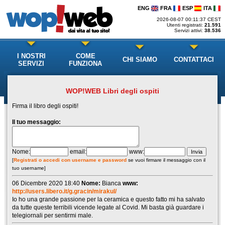
ENG
FRA
ESP
ITA
2026-08-07 00:11:37 CEST
Utenti registrati:
21.591
Servizi attivi:
38.536
I NOSTRI
COME
CHI SIAMO
CONTATTACI
SERVIZI
FUNZIONA
WOP!WEB Libri degli ospiti
Firma il libro degli ospiti!
Il tuo messaggio:
Nome:
email:
www:
[
Registrati o accedi con username e password
se vuoi firmare il messaggio con il
tuo username]
06 Dicembre 2020 18:40
Nome:
Bianca
www:
http://users.libero.it/g.gracin/mirakul/
Io ho una grande passione per la ceramica e questo fatto mi ha salvato
da tutte queste terribili vicende legate al Covid. Mi basta già guardare i
telegiornali per sentirmi male.